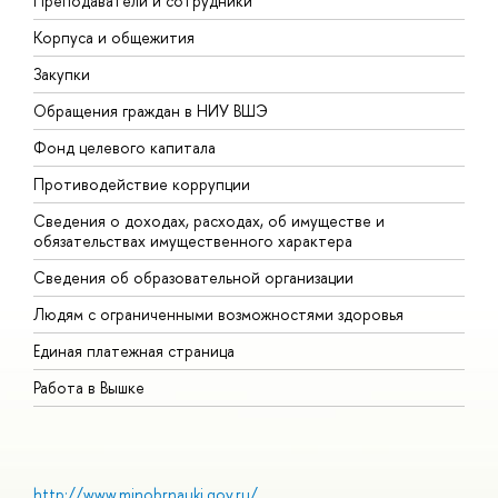
Преподаватели и сотрудники
П
Корпуса и общежития
В
Закупки
П
Обращения граждан в НИУ ВШЭ
А
Фонд целевого капитала
Д
Противодействие коррупции
Ц
Сведения о доходах, расходах, об имуществе и
Б
обязательствах имущественного характера
О
Сведения об образовательной организации
О
Людям с ограниченными возможностями здоровья
Единая платежная страница
Работа в Вышке
http://www.minobrnauki.gov.ru/