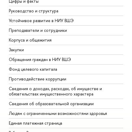
Цифры и факты
Л
Руководство и структура
Д
Устойчивое развитие в НИУ ВШЭ
О
Преподаватели и сотрудники
П
Корпуса и общежития
В
Закупки
П
Обращения граждан в НИУ ВШЭ
А
Фонд целевого капитала
Д
Противодействие коррупции
Ц
Сведения о доходах, расходах, об имуществе и
Б
обязательствах имущественного характера
О
Сведения об образовательной организации
О
Людям с ограниченными возможностями здоровья
Единая платежная страница