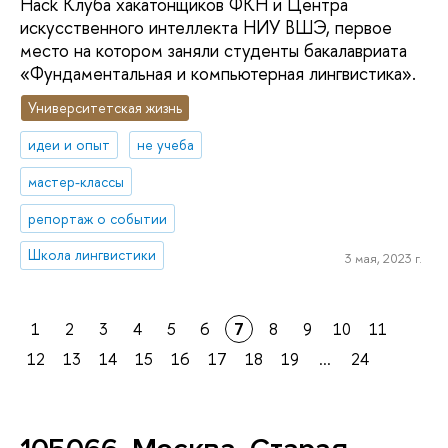
Hack Клуба хакатонщиков ФКН и Центра
искусственного интеллекта НИУ ВШЭ, первое
место на котором заняли студенты бакалавриата
«Фундаментальная и компьютерная лингвистика».
Университетская жизнь
идеи и опыт
не учеба
мастер-классы
репортаж о событии
Школа лингвистики
3 мая, 2023 г.
1
2
3
4
5
6
7
8
9
10
11
12
13
14
15
16
17
18
19
...
24