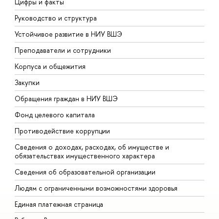
Цифры и факты
Л
Руководство и структура
Д
Устойчивое развитие в НИУ ВШЭ
О
Преподаватели и сотрудники
П
Корпуса и общежития
В
Закупки
П
Обращения граждан в НИУ ВШЭ
А
Фонд целевого капитала
Д
Противодействие коррупции
Ц
Сведения о доходах, расходах, об имуществе и
Б
обязательствах имущественного характера
О
Сведения об образовательной организации
О
Людям с ограниченными возможностями здоровья
Единая платежная страница