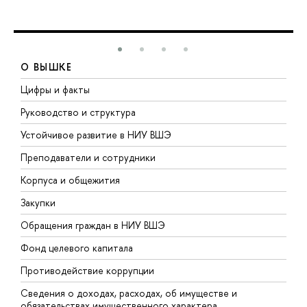
О ВЫШКЕ
Цифры и факты
Л
Руководство и структура
Д
Устойчивое развитие в НИУ ВШЭ
О
Преподаватели и сотрудники
П
Корпуса и общежития
В
Закупки
П
Обращения граждан в НИУ ВШЭ
А
Фонд целевого капитала
Д
Противодействие коррупции
Ц
Сведения о доходах, расходах, об имуществе и
Б
обязательствах имущественного характера