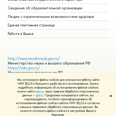
О
Сведения об образовательной организации
О
Людям с ограниченными возможностями здоровья
Единая платежная страница
Работа в Вышке
http://www.minobrnauki.gov.ru/
Министерство науки и высшего образования РФ
https://edu.gov.ru/
Министерство просвещения РФ
https://elearning.hse.ru/mooc
Мы используем файлы cookies для улучшения работы сайта
Массовые открытые онлайн-курсы
НИУ ВШЭ и большего удобства его использования. Более
подробную информацию об использовании файлов cookies
можно найти
здесь
, наши правила обработки персональных
данных –
здесь
. Продолжая пользоваться сайтом, вы
✖
© НИУ ВШЭ 1993–2026
Адреса и контакты
Условия
подтверждаете, что были проинформированы об
использования материалов
Политика конфиденциальности
Карта
использовании файлов cookies сайтом НИУ ВШЭ и согласны
сайта
с нашими правилами обработки персональных данных. Вы
Шрифты HSE Sans и HSE Slab разработаны в
Школе дизайна НИУ
можете отключить файлы cookies в настройках Вашего
ВШЭ
браузера.