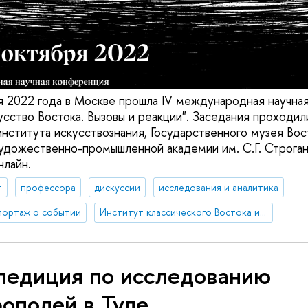
я 2022 года в Москве прошла IV международная научна
сство Востока. Вызовы и реакции". Заседания проходи
института искусствознания, Государственного музея Во
удожественно-промышленной академии им. С.Г. Строган
нлайн.
т
профессора
дискуссии
исследования и аналитика
портаж о событии
Институт классического Востока и античности
педиция по исследованию
ополей в Туле