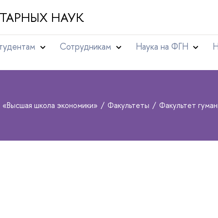
ТАРНЫХ НАУК
тудентам
Сотрудникам
Наука на ФГН
Н
т «Высшая школа экономики»
Факультеты
Факультет гума