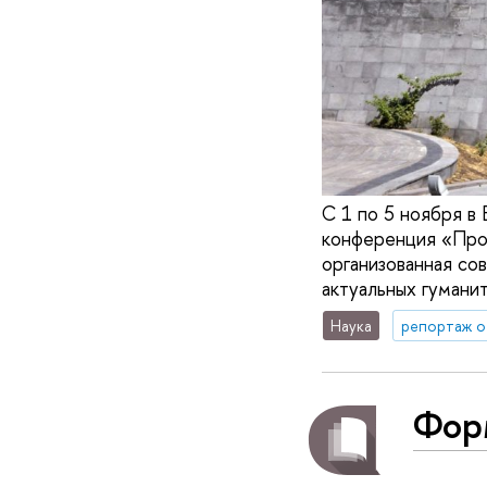
С 1 по 5 ноября в
конференция «Про
организованная с
актуальных гумани
Наука
репортаж о
Фор