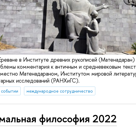
 Ереване в Институте древних рукописей (Матенадаран)
блемы комментария к античным и средневековым текст
овместно Матенадараном, Институтом мировой литерат
тарных исследований (РАНХиГС).
 событии
международное сотрудничество
мальная философия 2022