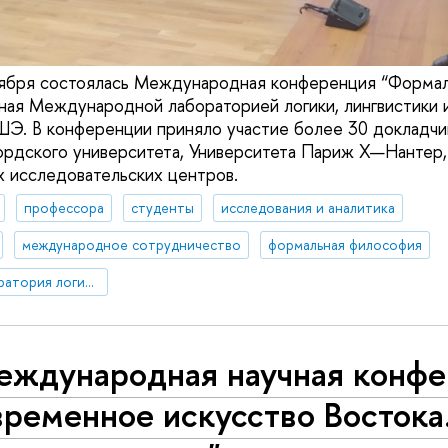
оября состоялась Международная конференция “Формал
нная Международной лабораторией логики, лингвистики
Э. В конференции приняло участие более 30 докладч
рдского университета, Университета Париж X—Нантер,
х исследовательских центров.
профессора
студенты
исследования и аналитика
международное сотрудничество
формальная философия
Международная лаборатория логики, лингвистики и формальной философии
международная научная конф
ременное искусство Востока