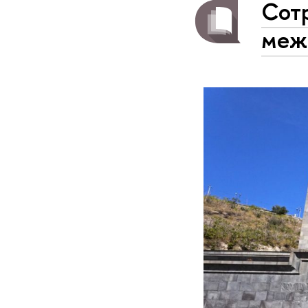
Сот
меж