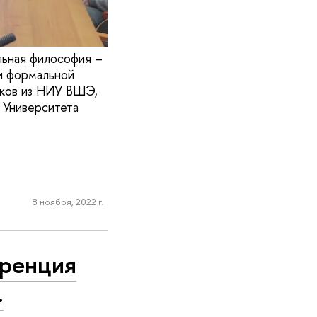
ьная философия –
 и формальной
иков из НИУ ВШЭ,
 Университета
8 ноября, 2022 г.
еренция
.