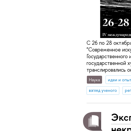
С 26 по 28 октябр
"Современное иску
Государственного 
государственной х
транслировались о
Наука
идеи и опы
взгляд ученого
ре
Экс
некр