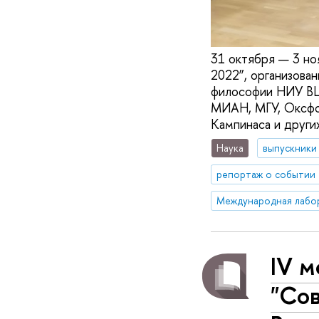
31 октября — 3 н
2022”, организова
философии НИУ ВШ
МИАН, МГУ, Оксфо
Кампинаса и други
Наука
выпускники
репортаж о событии
IV 
"Сов