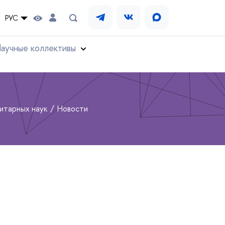
РУС
аучные коллективы
нитарных наук
Новости