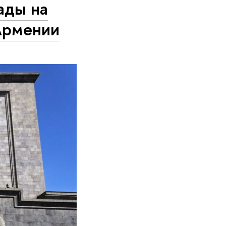
ады на
Армении